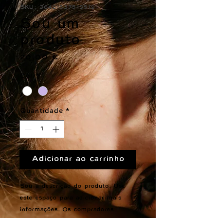
SKU: 364215375135191
Sou um
produto
Preço
20,00 €
Cor
*
Quantidade
*
Adicionar ao carrinho
Sou a descrição do produto. Use 
este espaço para adicionar mais 
informações. Os compradores 