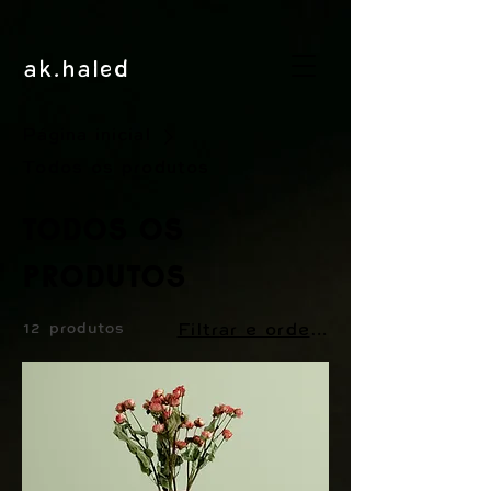
ak.haled
Página inicial
Todos os produtos
Todos os
produtos
12 produtos
Filtrar e ordenar